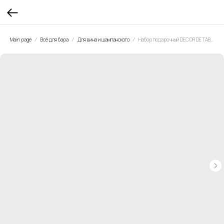
Main page
Всё для бара
Для вина и шампанского
Набор подарочный DECOR DE TABLE