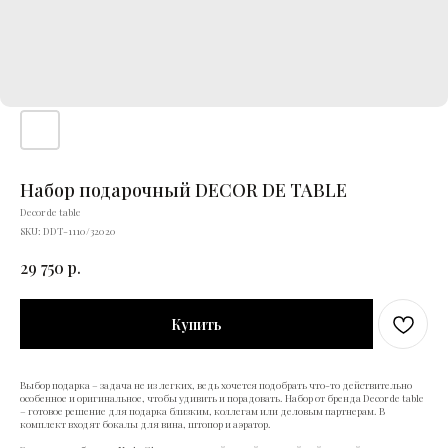
Набор подарочный DECOR DE TABLE
Decor de table
SKU:
DDT-1110/32020
29 750
р.
Купить
Выбор подарка – задача не из легких, ведь хочется подобрать что-то действительно
особенное и оригинальное, чтобы удивить и порадовать. Набор от бренда Decor de table
– готовое решение для подарка близким, коллегам или деловым партнерам. В
комплект входят бокалы для вина, штопор и аэратор.