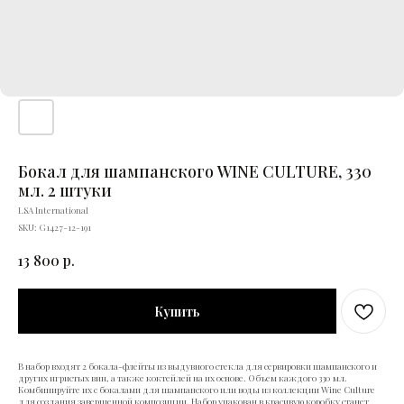
Бокал для шампанского WINE CULTURE, 330
мл. 2 штуки
LSA International
SKU:
G1427-12-191
13 800
р.
Купить
В набор входят 2 бокала-флейты из выдувного стекла для сервировки шампанского и
других игристых вин, а также коктейлей на их основе. Объем каждого 330 мл.
Комбинируйте их с бокалами для шампанского или воды из коллекции Wine Culture
для создания завершенной композиции. Набор упакован в красивую коробку станет