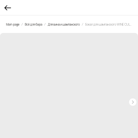
Main page
Всё для бара
Для вина и шампанского
Бокал для шампанского WINE CULTURE, 330 мл. 2 штуки