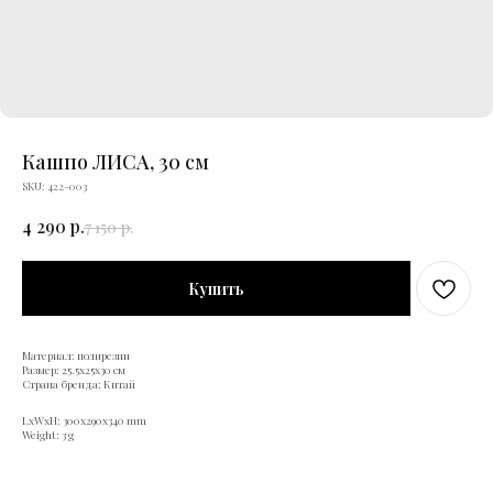
Кашпо ЛИСА, 30 см
SKU:
422-003
4 290
р.
7 150
р.
Купить
Материал: полирезин
Размер: 25.5х25х30 см
Страна бренда: Китай
LxWxH: 300x290x340 mm
Weight: 3 g