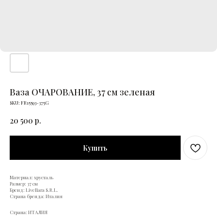
Ваза ОЧАРОВАНИЕ, 37 см зеленая
SKU:
FR15593-375G
20 500
р.
Купить
Материал: хрусталь
Размер: 37 см
Бренд: Livellara S.R.L.
Страна бренда: Италия
Страна: ИТАЛИЯ