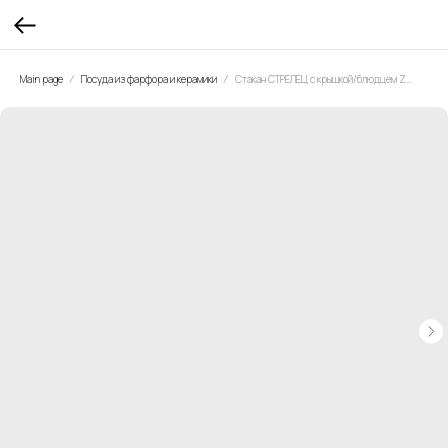
Main page
Посуда из фарфора и керамики
Стакан СТРЕЛЕЦ с крышкой/блюдцем ZODIAC VIBE 500 мл