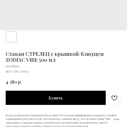
Стакан СТРЕЛЕЦ с крышкой/блюдцем
ZODIAC VIBE 500 мл
Baci Milano
SKU:
CUP1.ZOD09
4 280
р.
Купить
Когда астрология становится искусством. Коллекция фарфоровых подарков, которые
гармонично сочетают в себе элегантность с тайной звезд. Коллекция Zodiac Vibe - дань
уважения 12 знакам зодиака, поэтическое путешествие по астрологии, способ
прославить красоту и тайну космоса со стилем и изысканностью.