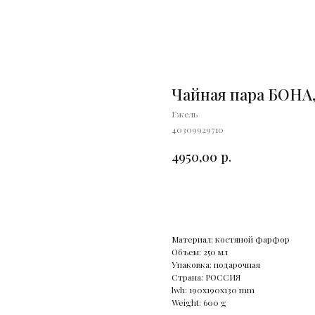
Чайная пара БОНА,
Гжель
40309929710
4950,00
р.
Купить
Материал: костяной фарфор
Объем: 250 мл
Упаковка: подарочная
Страна: РОССИЯ
lwh: 190x190x130 mm
Weight: 600 g