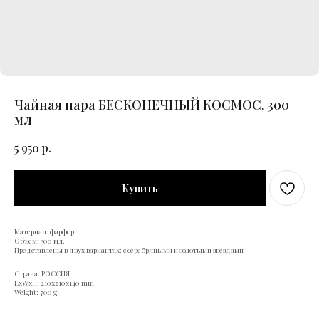
Чайная пара БЕСКОНЕЧНЫЙ КОСМОС, 300
мл
5 950
р.
Купить
Материал: фарфор
Объем: 300 мл.
Представлены в двух вариантах: с серебряными и золотыми звездами
Страна: РОССИЯ
LxWxH: 210x210x140 mm
Weight: 700 g