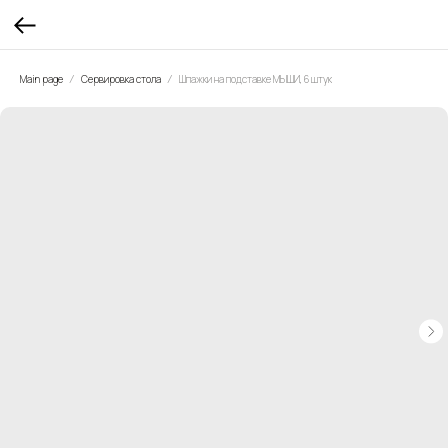
Main page
Сервировка стола
Шпажки на подставке МЫШИ, 6 штук