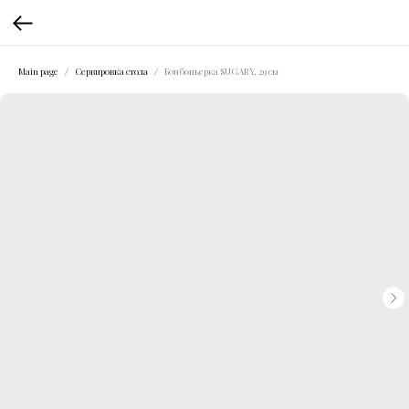
Main page
Сервировка стола
Бонбоньерка SUGARY, 29 см