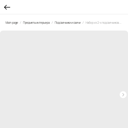
Main page
Предметы интерьера
Подсвечники и свечи
Набор из 2-х подсвечников VIVLEND, 38 см синий