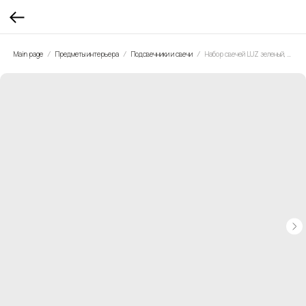
Main page
Предметы интерьера
Подсвечники и свечи
Набор свечей LUZ зеленый, 30 см