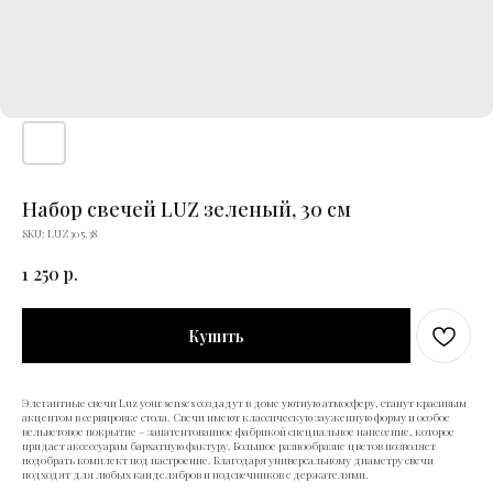
Набор свечей LUZ зеленый, 30 см
SKU:
LUZ305.38
1 250
р.
Купить
Элегантные свечи Luz your senses создадут в доме уютную атмосферу, станут красивым
акцентом в сервировке стола. Свечи имеют классическую зауженную форму и особое
вельветовое покрытие – запатентованное фабрикой специальное нанесение, которое
придает аксессуарам бархатную фактуру. Большое разнообразие цветов позволяет
подобрать комплект под настроение. Благодаря универсальному диаметру свечи
подходят для любых канделябров и подсвечников с держателями.