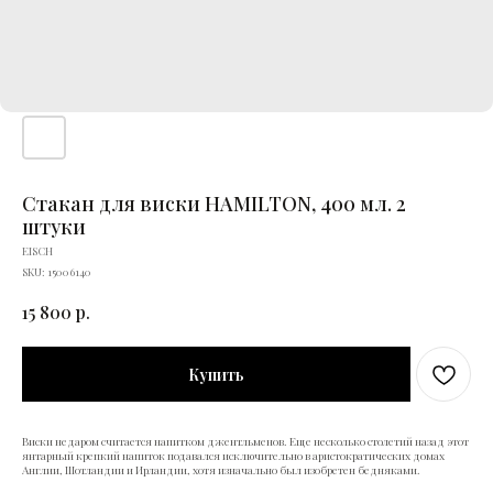
Стакан для виски HAMILTON, 400 мл. 2
штуки
EISCH
SKU:
15006140
15 800
р.
Купить
Виски недаром считается напитком джентльменов. Еще несколько столетий назад этот
янтарный крепкий напиток подавался исключительно в аристократических домах
Англии, Шотландии и Ирландии, хотя изначально был изобретен бедняками.