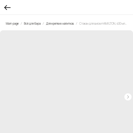
Main page
Всё для бара
Для крепких напитков
Стакан для виски HAMILTON, 400 мл. 2 штуки