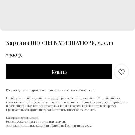
Картина ПИОНЫ В МИНИАТЮРЕ, масло
7 500
р.
Купить
Рекомендации по хранению и уходу за акварельной живописью:
Не допускайте попадания на картину прямых солнечных лучей. (Солнечный свет
может попадать на работу, но никак не в течении всего дня). Не размещайте работы в
помещениях с высокой влажностью, а так же в зонах с перепадами температур.
При правильном хранении работ живопись живет более 200 лет.
Материал: холст/масло
Размер: 20х23 см (размер живописи 12х15 см)
Авторская живопись. художник Катерина Поджигайло, 2025г