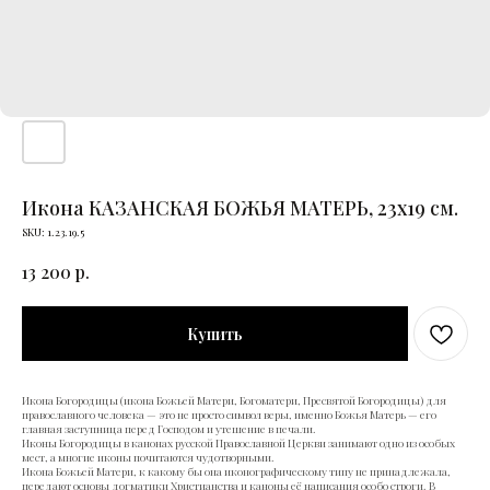
Икона КАЗАНСКАЯ БОЖЬЯ МАТЕРЬ, 23х19 см.
SKU:
1.23.19.5
13 200
р.
Купить
Икона Богородицы (икона Божьей Матери, Богоматери, Пресвятой Богородицы) для
православного человека — это не просто символ веры, именно Божья Матерь — его
главная заступница перед Господом и утешение в печали.
Иконы Богородицы в канонах русской Православной Церкви занимают одно из особых
мест, а многие иконы почитаются чудотворными.
Икона Божьей Матери, к какому бы она иконографическому типу не принадлежала,
передают основы догматики Христианства и каноны её написания особо строги. В