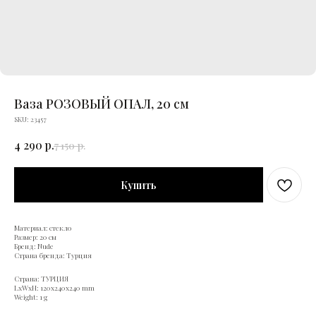
Ваза РОЗОВЫЙ ОПАЛ, 20 см
SKU:
23457
4 290
р.
7 150
р.
Купить
Материал: стекло
Размер: 20 см
Бренд: Nude
Страна бренда: Турция
Страна: ТУРЦИЯ
LxWxH: 120x240x240 mm
Weight: 1 g