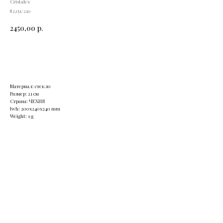
Cristalex
82251/210
2450,00
р.
Купить
Материал: стекло
Размер: 21 см
Страна: ЧЕХИЯ
lwh: 200x240x240 mm
Weight: 1 g