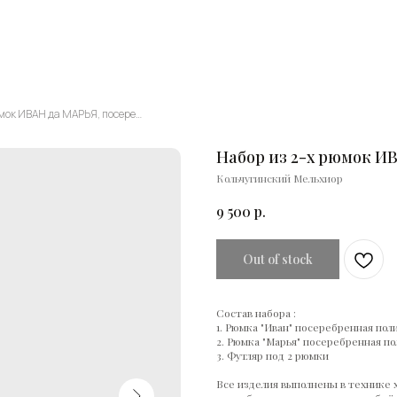
Набор из 2-х рюмок ИВАН да МАРЬЯ, посеребрение
Набор из 2-х рюмок И
Кольчугинский Мельхиор
9 500
р.
Out of stock
Состав набора :
1. Рюмка "Иван" посеребренная пол
2. Рюмка "Марья" посеребренная п
3. Футляр под 2 рюмки
Все изделия выполнены в технике 