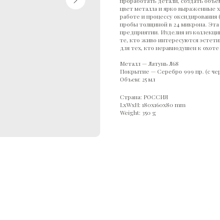
проработать детали, создать объ
цвет металла и ярко выраженные 
работе и процессу оксидирования 
пробы толщиной в 24 микрона. Эта
предприятии. Изделия из коллекц
те, кто живо интересуются эстети
для тех, кто неравнодушен к охоте
Металл — Латунь Л68
Покрытие — Серебро 999 пр. (с че
Объем: 25 мл
Страна: РОССИЯ
LxWxH: 180x160x80 mm
Weight: 350 g