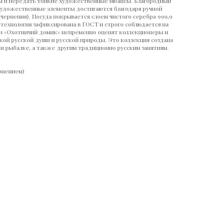
ём и передать тонкие художественные нюансы. Благородный
художественные элементы достигаются благодаря ручной
(чернения). Посуда покрывается слоем чистого серебра 999,9
 технология зафиксирована в ГОСТ и строго соблюдается на
ии «Охотничий домик» непременно оценят коллекционеры и
кой русской души и русской природы. Это коллекция создана
 и рыбалке, а также другим традиционно русским занятиям.
рнением)