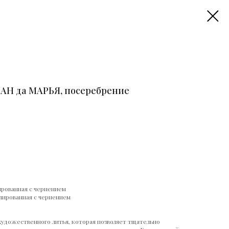
ВАН да МАРЬЯ, посеребрение
ированная с чернением
олированная с чернением
художественного литья, которая позволяет тщательно