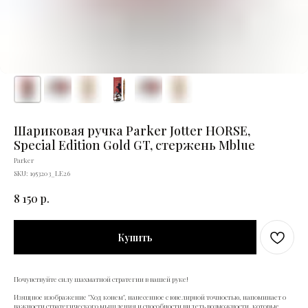
Шариковая ручка Parker Jotter HORSE,
Special Edition Gold GT, стержень Мblue
Parker
SKU:
1953203_LE26
8 150
р.
Купить
Почувствуйте силу шахматной стратегии в вашей руке!
Изящное изображение "Ход конем", нанесенное с ювелирной точностью, напоминает о
важности стратегического мышления и способности видеть возможности, которые