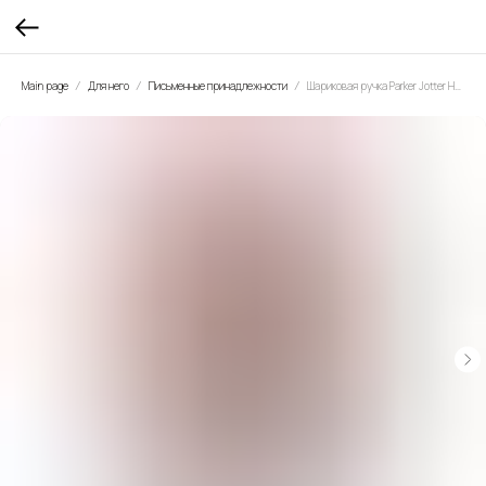
Main page
Для него
Письменные принадлежности
Шариковая ручка Parker Jotter HORSE, Special Edition Gold GT, стержень Мblue