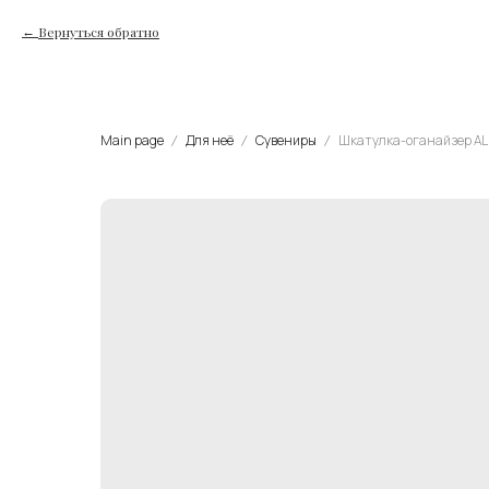
Вернуться обратно
Main page
Для неё
Сувениры
Шкатулка-оганайзер ALL