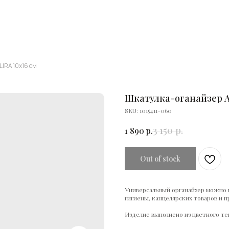
IRA 10х16 см
Шкатулка-оганайзер A
SKU:
1015411-060
3 150
р.
1 890
р.
Out of stock
Универсальный органайзер можно и
гигиены, канцелярских товаров и п
Изделие выполнено из цветного те