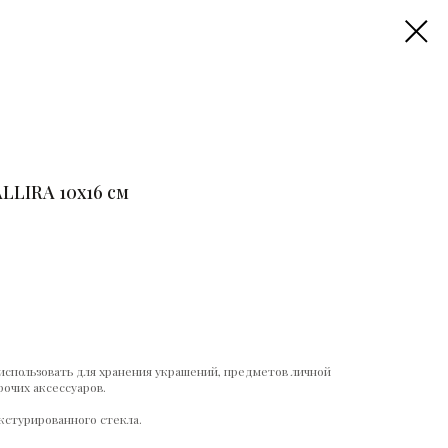
LLIRA 10х16 см
спользовать для хранения украшений, предметов личной
рочих аксессуаров.
кстурированного стекла.