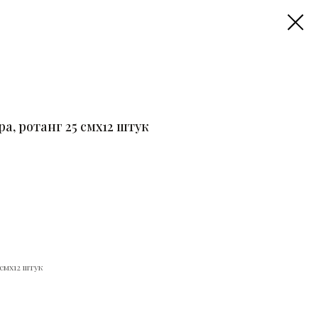
, ротанг 25 смх12 штук
смх12 штук