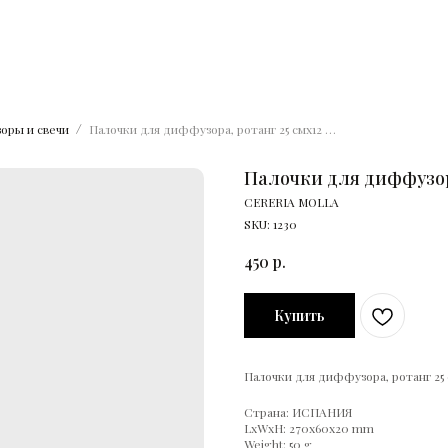
оры и свечи
Палочки для диффузора, ротанг 25 смх12 штук
Палочки для диффузора
CERERIA MOLLA
SKU:
1230
450
р.
Купить
Палочки для диффузора, ротанг 25 
Страна: ИСПАНИЯ
LxWxH: 270x60x20 mm
Weight: 50 g