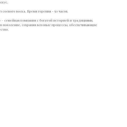
скус.
з соевого воска. Время горения - 50 часов.
9 – семейная компания с богатой историей и традициями,
в поколение, сохраняя вековые процессы, обеспечивающие
ство.