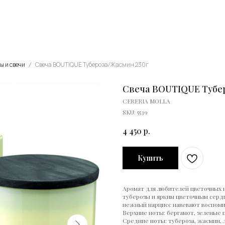
ы и свечи
Свеча BOUTIQUE Тубероза/Жасмин 230г
Свеча BOUTIQUE Тубе
CERERIA MOLLA
SKU:
5539
4 450
р.
Купить
Аромат для любителей цветочных 
туберозы и ярким цветочным серд
нежный нарцисс навевают воспоми
Верхние ноты: бергамот, зеленые 
Средние ноты: тубероза, жасмин, 