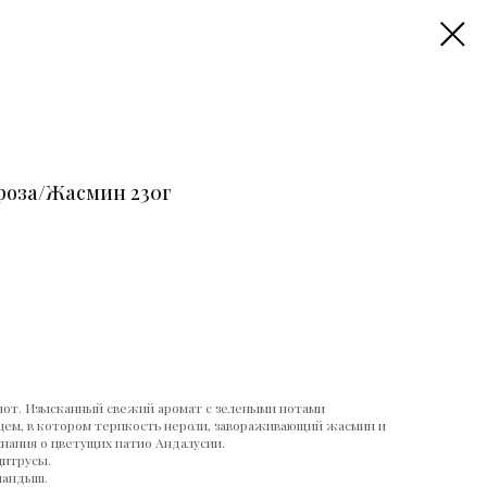
роза/Жасмин 230г
нот. Изысканный свежий аромат с зелеными нотами
цем, в котором терпкость нероли, завораживающий жасмин и
нания о цветущих патио Андалусии.
цитрусы.
ландыш.