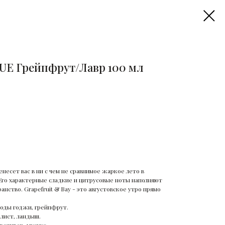
E Грейпфрут/Лавр 100 мл
несет вас в ни с чем не сравнимое жаркое лето в
 Его характерные сладкие и цитрусовые ноты наполняют
нство. Grapefruit & Bay - это августовское утро прямо
годы годжи, грейпфрут.
лист, ландыш.