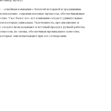
ветивер, мускус.
9 – семейная компания с богатой историей и традициями,
в поколение, сохраняя вековые процессы, обеспечивающие
ство. Уже более 100 лет компания создает удивительные
из которых уникальна. Увлеченность, предвкушение и
е создатели вкладывают в честный продукт ручной работы,
роцессов, не спеша, обеспечивая премиальное качество,
, которые они испытывают при его сотворении.