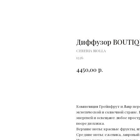
Диффузор BOUTIQU
CERERIA MOLLA
1326
4450,00
р.
Купить
Композиция Грейпфрут и Лавр пере
экзотической и солнечной стране.
энергией и освещают любое простра
посреди пляжа.
Верхние ноты: красные фрукты, я
Средние ноты: ежевика, лавровый 