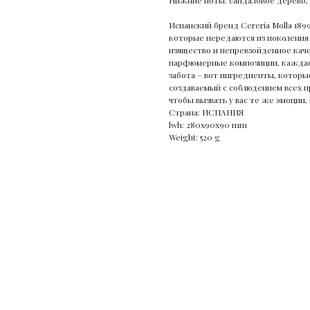
Нижние ноты: сандаловое дерево, 
Испанский бренд Cereria Molla 189
которые передаются из поколения 
изящество и непревзойденное каче
парфюмерные композиции, каждая 
забота – вот ингредиенты, которы
создаваемый с соблюдением всех п
чтобы вызвать у вас те же эмоции
Страна: ИСПАНИЯ
lwh: 280x90x90 mm
Weight: 520 g