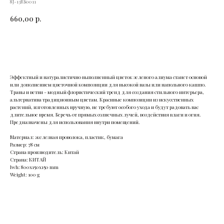
8J-13RS0011
660,00
р.
Купить
Эффектный и натуралистично выполненный цветок зеленого алиума станет основой
или дополнением цветочной композиции для высокой вазы или напольного кашпо.
Травы и ветви - модный флористический тренд для создания стильного интерьера,
альтернатива традиционным цветам. Красивые композиции из искусственных
растений, изготовленных вручную, не требуют особого ухода и будут радовать вас
длительное время. Беречь от прямых солнечных лучей, воздействия влаги и огня.
Предназначены для использования внутри помещений.
Материал: железная проволока, пластик, бумага
Размер: 78 см
Страна производитель: Китай
Страна: КИТАЙ
lwh: 800x150x150 mm
Weight: 100 g