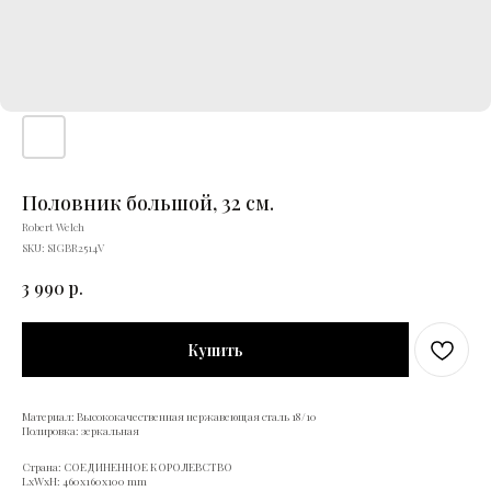
Половник большой, 32 см.
Robert Welch
SKU:
SIGBR2514V
3 990
р.
Купить
Материал: Высококачественная нержавеющая сталь 18/10
Полировка: зеркальная
Страна: СОЕДИНЕННОЕ КОРОЛЕВСТВО
LxWxH: 460x160x100 mm