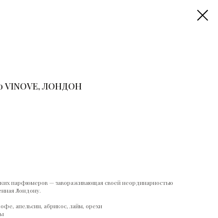
то VINOVE, ЛОНДОН
ских парфюмеров — завораживающая своей неординарностью
нная Лондону.
кофе, апельсин, абрикос, лайм, орехи
ты