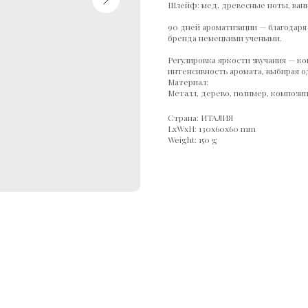
Шлейф: мед, древесные ноты, ван
90 дней ароматизации — благодаря
бренда немецкими учеными.
Регулировка яркости звучания — к
интенсивность аромата, выбирая о
Материал:
Металл, дерево, полимер, компози
Страна: ИТАЛИЯ
LxWxH: 130x60x60 mm
Weight: 150 g