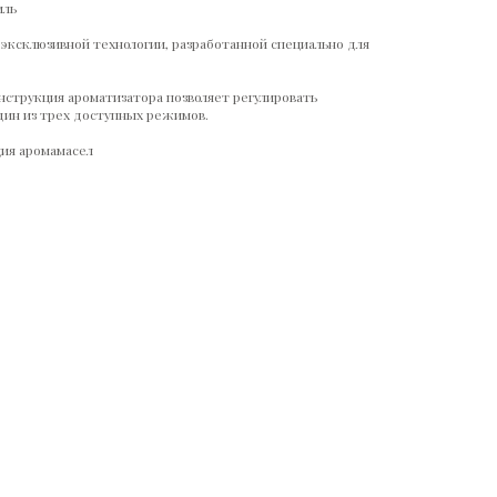
иль
 эксклюзивной технологии, разработанной специально для
онструкция ароматизатора позволяет регулировать
дин из трех доступных режимов.
ция аромамасел