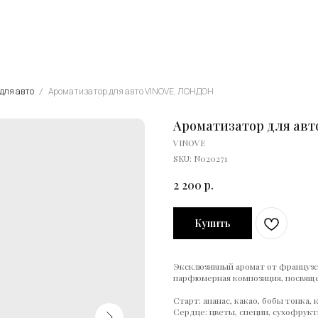
для авто
Ароматизатор для авто VINOVE, ЛОНДОН
Ароматизатор для ав
VINOVE
SKU:
N020271
2 200
р.
Купить
Эксклюзивный аромат от француз
парфюмерная композиция, посвяще
Старт: ананас, какао, бобы тонка, 
Сердце: цветы, специи, сухофрук