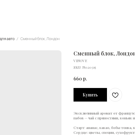
для авто
Сменный блок, Лондон
Сменный блок, Лондо
VINOVE
SKU:
N020315
660
р.
Купить
Эксклюзивный аромат от француз
пабов — чай с пряностями, коньяк 
Старт: ананас, какао, бобы тонка, 
Сердце: цветы, специи, сухофрук