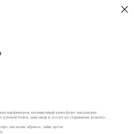
н
ских парфюмеров, посвященный атмосфере лондонских
из дубовой бочки, дым сигар и десерт по старинному рецепту.
кофе, апельсин, абрикос, лайм, орехи
ты