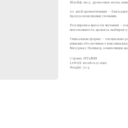
Шлейф: мед, древесные ноты, ван
90 дней ароматизации — благодаря
бренда немецкими учеными.
Регулировка яркости звучания — к
интенсивность аромата, выбирая о
Уникальная форма — специально ра
извилин обеспечивает максимальну
Материал: Полимер, композиция а
Страна: ИТАЛИЯ
LxWxH: 160x80x30 mm
Weight: 70 g