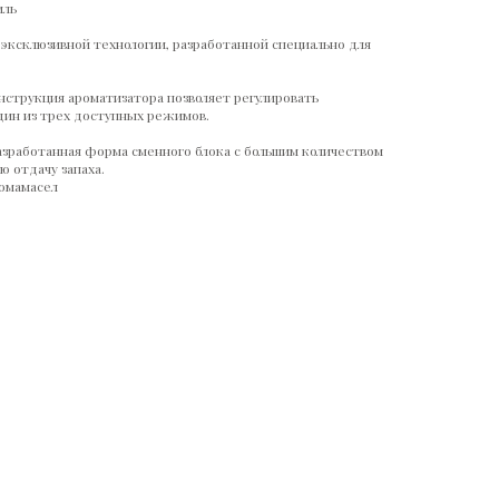
иль
 эксклюзивной технологии, разработанной специально для
онструкция ароматизатора позволяет регулировать
дин из трех доступных режимов.
зработанная форма сменного блока с большим количеством
ю отдачу запаха.
ромамасел