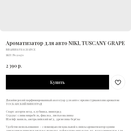
Ароматизатор для авто NIKI, TUSCANY GRAPE
MR&MRS FRAGRANCE
SKU:
N020970
2 390
р.
Купить
Дизайнерский парфюмированный аксессуар для авто с ярким гурманским ароматом
ТОСКАНСКИЙ ВИНОГРАД
Старт: ассорти ягод, клубника, виноград
Сердце: слива мирабель, фиалка, листья малины
Шлейф: ваниль, австралийский мёд, древесина берёзы
Удобство использования — с помощью специальной клипсы ароматизатор одним
движением прикрепляется к решетке дефлектора авто и так же легко снимается для