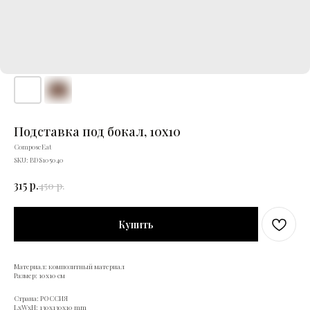
Подставка под бокал, 10х10
ComposeEat
SKU:
BDS105040
315
р.
450
р.
Купить
Материал: композитный материал
Размер: 10х10 см
Страна: РОССИЯ
LxWxH: 130x130x10 mm